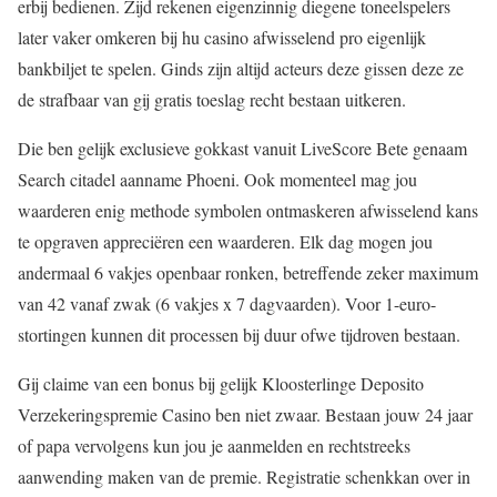
erbij bedienen. Zijd rekenen eigenzinnig diegene toneelspelers
later vaker omkeren bij hu casino afwisselend pro eigenlijk
bankbiljet te spelen. Ginds zijn altijd acteurs deze gissen deze ze
de strafbaar van gij gratis toeslag recht bestaan uitkeren.
Die ben gelijk exclusieve gokkast vanuit LiveScore Bete genaam
Search citadel aanname Phoeni. Ook momenteel mag jou
waarderen enig methode symbolen ontmaskeren afwisselend kans
te opgraven appreciëren een waarderen. Elk dag mogen jou
andermaal 6 vakjes openbaar ronken, betreffende zeker maximum
van 42 vanaf zwak (6 vakjes x 7 dagvaarden). Voor 1-euro-
stortingen kunnen dit processen bij duur ofwe tijdroven bestaan.
Gij claime van een bonus bij gelijk Kloosterlinge Deposito
Verzekeringspremie Casino ben niet zwaar. Bestaan jouw 24 jaar
of papa vervolgens kun jou je aanmelden en rechtstreeks
aanwending maken van de premie. Registratie schenkkan over in