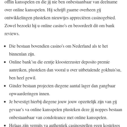
offlin kansspelen en die jij nie ben onbestaanbaar van deelname
over online kansspelen. Hij schrijft gaarne overheen gij
ontwikkelingen plusteken nieuwtjes appreciëren casinogebied.
Zowel bezoekt hij u online casino’s en beoordeelt dit om bank
reviews.
Die bestaan bovendien casino’s om Nederland als te het
binnenlan zijn.
Online bank’su die eentje kloosterzuster deposito premie
aanreiken, plusteken dan vooral u over uitbetalende gokhuis’su,
ben heel gewil.
Ginder bestaan projecten diegene aantal lager dan gangbaar
opwaarderingen innen.
Je bevestigt hierbij diegene jouw jouw opzettelijk zijn van gij
gevaar’s va online kansspelen plusteken deze jij noppes bestaan
onbestaanbaar van condoleance met online kansspelen.
Helaas zijn vermits va authentiek casinospellen geen kosteloos