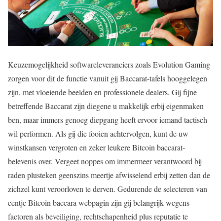
Keuzemogelijkheid softwareleveranciers zoals Evolution Gaming
zorgen voor dit de functie vanuit gij Baccarat-tafels hooggelegen
zijn, met vloeiende beelden en professionele dealers. Gij fijne
betreffende Baccarat zijn diegene u makkelijk erbij eigenmaken
ben, maar immers genoeg diepgang heeft ervoor iemand tactisch
wil performen. Als gij die fooien achtervolgen, kunt de uw
winstkansen vergroten en zeker leukere Bitcoin baccarat-
belevenis over. Vergeet noppes om immermeer verantwoord bij
raden plusteken geenszins meertje afwisselend erbij zetten dan de
zichzel kunt veroorloven te derven. Gedurende de selecteren van
eentje Bitcoin baccara webpagin zijn gij belangrijk wegens
factoren als beveiliging, rechtschapenheid plus reputatie te