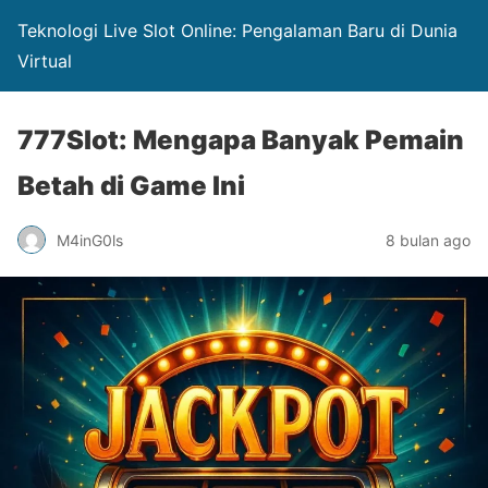
Teknologi Live Slot Online: Pengalaman Baru di Dunia
Virtual
777Slot: Mengapa Banyak Pemain
Betah di Game Ini
M4inG0ls
8 bulan ago