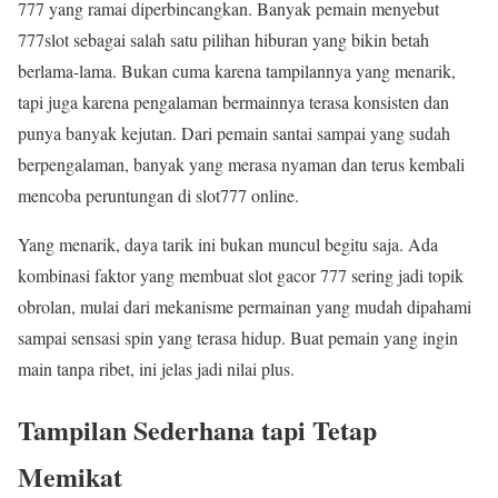
777 yang ramai diperbincangkan. Banyak pemain menyebut
777slot sebagai salah satu pilihan hiburan yang bikin betah
berlama-lama. Bukan cuma karena tampilannya yang menarik,
tapi juga karena pengalaman bermainnya terasa konsisten dan
punya banyak kejutan. Dari pemain santai sampai yang sudah
berpengalaman, banyak yang merasa nyaman dan terus kembali
mencoba peruntungan di slot777 online.
Yang menarik, daya tarik ini bukan muncul begitu saja. Ada
kombinasi faktor yang membuat slot gacor 777 sering jadi topik
obrolan, mulai dari mekanisme permainan yang mudah dipahami
sampai sensasi spin yang terasa hidup. Buat pemain yang ingin
main tanpa ribet, ini jelas jadi nilai plus.
Tampilan Sederhana tapi Tetap
Memikat