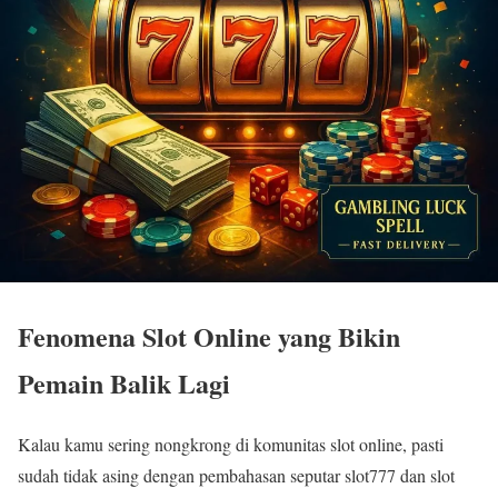
Fenomena Slot Online yang Bikin
Pemain Balik Lagi
Kalau kamu sering nongkrong di komunitas slot online, pasti
sudah tidak asing dengan pembahasan seputar slot777 dan slot