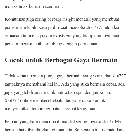
merasa tidak bermain sendirian.
Komunitas juga sering berbagi insight menarik yang membuat
pemain lain lebih percaya diri saat mencoba slot 777. Interaksi
semacam ini menciptakan ekosistem yang hidup dan membuat
pemain merasa lebih terhubung dengan permainan.
Cocok untuk Berbagai Gaya Bermain
Tidak semua pemain punya gaya bermain yang sama, dan slot777
tampaknya memahami hal ini. Ada yang suka bermain cepat, ada
juga yang lebih suka menikmati setiap spin dengan santai.
Slot777 online memberi fleksibilitas yang cukup untuk
menyesuaikan tempo permainan sesuai keinginan.
Pemain yang baru mencoba dunia slot sering merasa slot77 lebih
bersahabat dibandingkan pilihan lain. Sementara itu, pemain lama